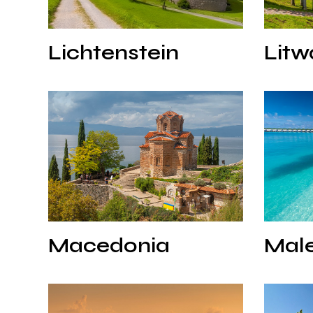
Lichtenstein
Litw
Lichtenstein
Litw
Macedonia
Malediwy
Macedonia
Male
Macedonia
Mal
Mianma
Monako