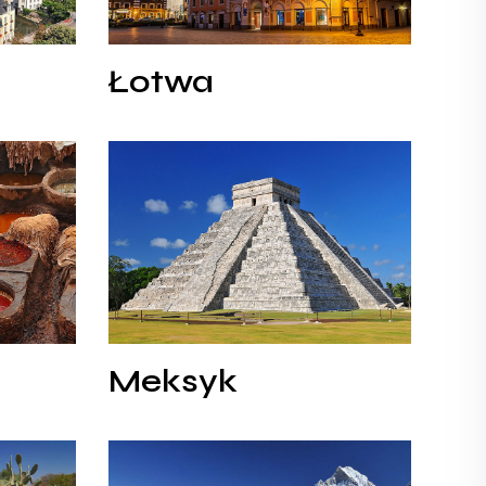
Łotwa
Łotwa
Meksyk
Meksyk
Meksyk
Nepal