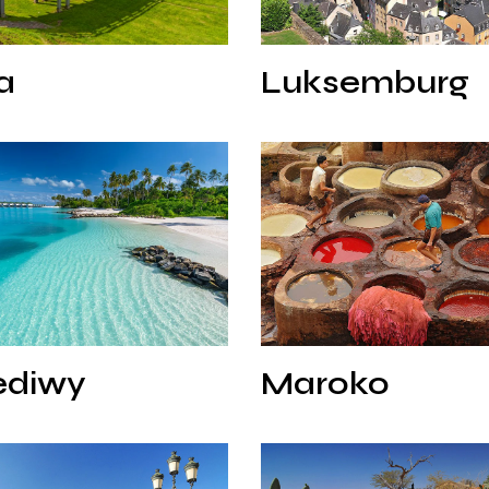
a
Luksemburg
a
Luksemburg
Maroko
diwy
Maroko
ediwy
Maroko
Namibia