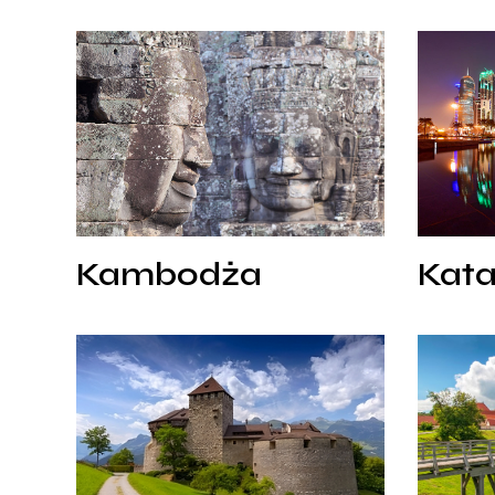
Kambodża
Katar
Kambodża
Kata
Kambodża
Kata
Lichtenstein
Litwa