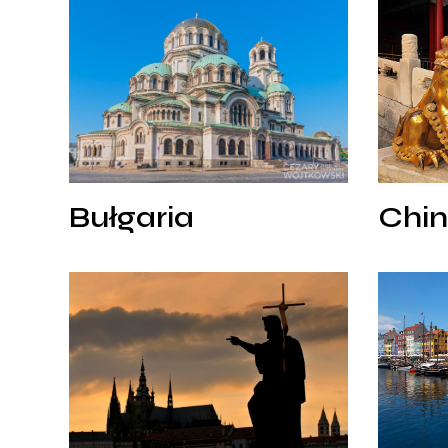
Bułgaria
Chiny
Bułgaria
Chin
Bułgaria
Chi
Czechy
Dania