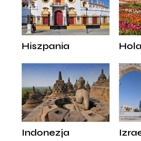
Hiszpania
Hola
Hiszpania
Hola
Indonezja
Izrael
Indonezja
Izrae
Indonezja
Izra