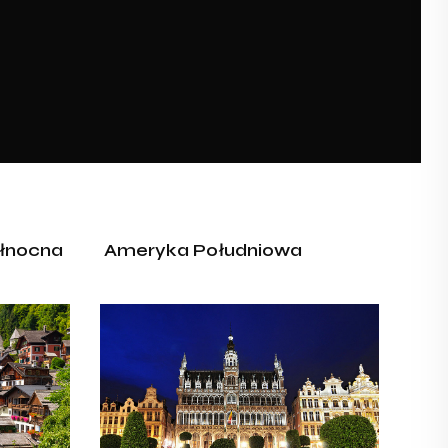
łnocna
Ameryka Południowa
Belgia