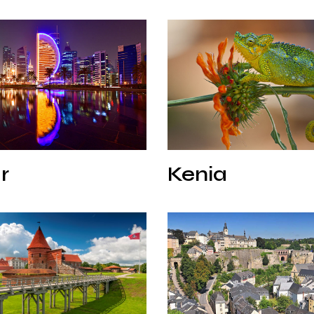
Kenia
r
Kenia
r
Kenia
Luksemburg