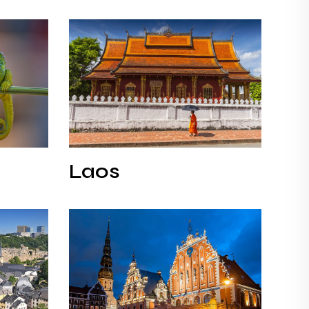
Laos
Laos
Laos
Łotwa