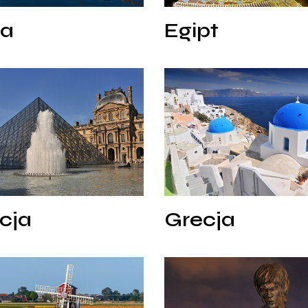
a
Egipt
ia
Egipt
Grecja
cja
Grecja
cja
Grecja
Hongkong