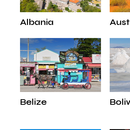
Albania
Austr
Albania
Aust
Belize
Boliwia
Belize
Boliw
Belize
Boli