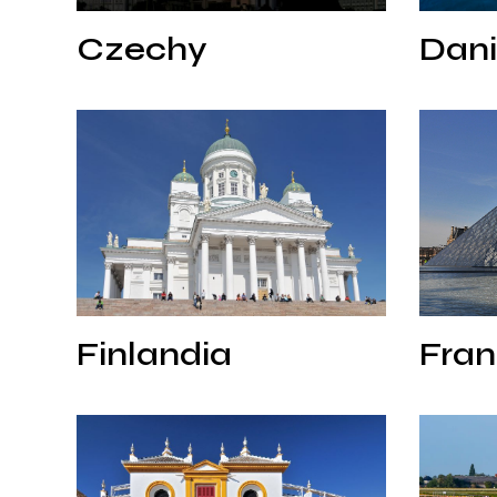
Czechy
Dani
Czechy
Dan
Finlandia
Francja
Finlandia
Fran
Finlandia
Fran
Hiszpania
Holandia