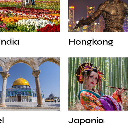
ndia
Hongkong
ndia
Hongkong
Japonia
l
Japonia
el
Japonia