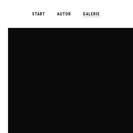
Skip
to
START
AUTOR
GALERIE
main
content