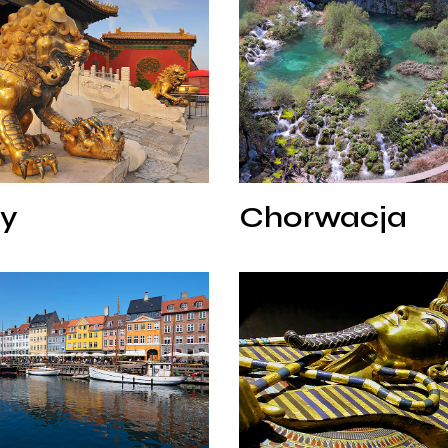
Chorwacja
y
Chorwacja
ny
Chorwacja
Egipt