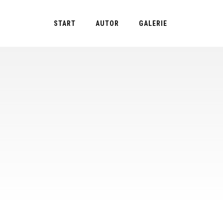
Skip
to
START
AUTOR
GALERIE
main
content