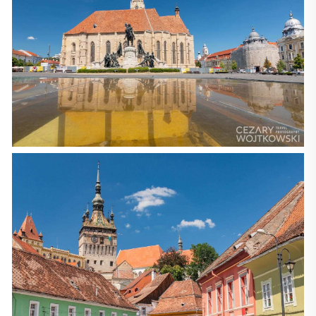
z Węgrami i Serbią na zachodzie, Bułgarią na południu
wzdłuż Dunaju oraz Ukrainą i Mołdawią na północy. Kraj
ma także dostęp do Morza Czarnego. Stolicą i największym
miastem Rumunii jest Bukareszt.
Od 14 grudnia 1955 członek ONZ, od 29 marca 2004 roku
Rumunia jest członkiem NATO, a od 1 stycznia 2007 Unii
Europejskiej. Po przyjęciu do UE Rumunia stała się siódmym
według liczby ludności krajem wspólnoty.