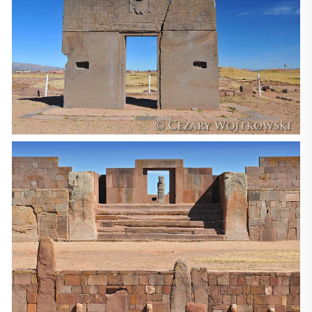
na północy i wschodzie, Paragwajem i Argentyną
na południu oraz z Chile i Peru na zachodzie. Państwo
nie posiada dostępu do morza. Tereny obecnej Boliwii
zamieszkane były przez kultury prekolumbijskie od około
20.000 lat. Pierwszą z wysoce rozwiniętych była kultura
Tiahuanaco, która rozwinęła się na południowym wybrzeżu
jeziora Titicaca około II wieku p.n.e. W XV wieku terytorium
ludu Ajmara zostało podbite i włączone w obręb Państwa
Inków. W XVI wieku hiszpańscy konkwistadorzy pod wodzą
Francisco Pizarro dokonali podboju terenów obecnej
Boliwii. Jako Górne Peru zostały one włączone do nowo
powstałego Wicekrólestwa Peru, a następnie
do Wicekrólestwa La Platy.
Nazwa państwa, nadana mu po oderwaniu w ramach
ruchu wyzwoleńczego od Peru, pochodzi od nazwiska
przywódcy tegoż ruchu Bolivara. Większość ludności
Boliwii stanowią Indianie Keczua i Ajmara oraz Metysi.
W lasach równikowych można spotkać m.in. jaguary,