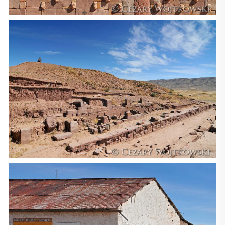
pumy, kapibary, kajmany, tapiry i małpy. [Wikipedia]